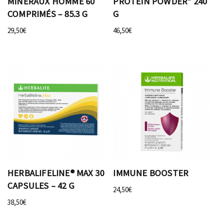
MINÉRAUX HOMME 60
PROTEIN POWDER* 240
COMPRIMÉS – 85.3 G
G
29,50
€
46,50
€
HERBALIFELINE® MAX 30
IMMUNE BOOSTER
CAPSULES – 42 G
24,50
€
38,50
€