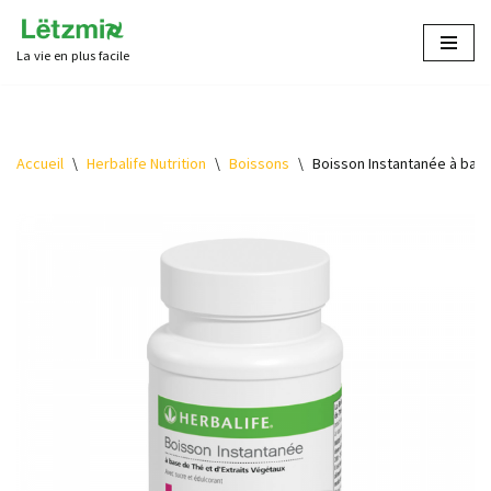
La vie en plus facile
Aller
au
contenu
Accueil
\
Herbalife Nutrition
\
Boissons
\
Boisson Instantanée à bas