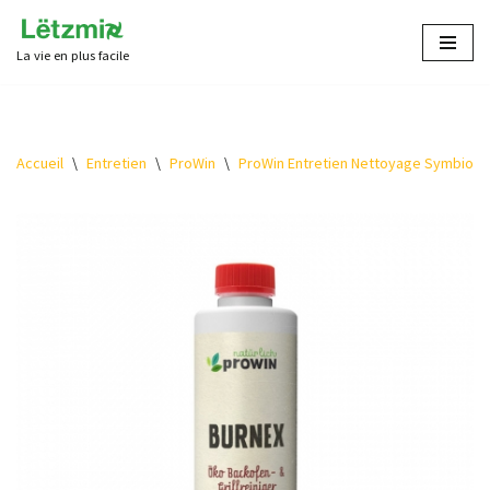
La vie en plus facile
Aller
au
contenu
Accueil
\
Entretien
\
ProWin
\
ProWin Entretien Nettoyage Symbioti