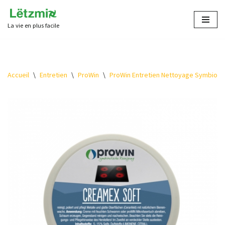
La vie en plus facile
Aller
au
contenu
Accueil
\
Entretien
\
ProWin
\
ProWin Entretien Nettoyage Symbioti