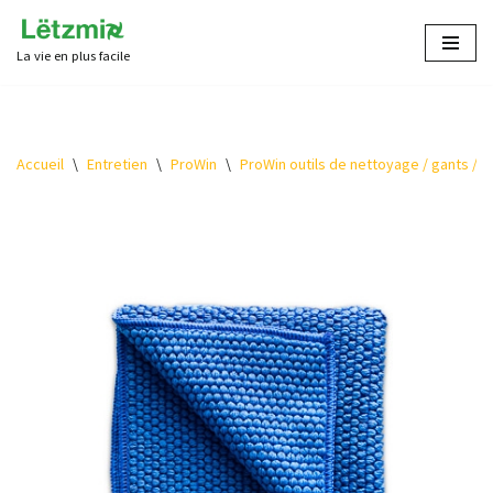
La vie en plus facile
Aller
au
contenu
Accueil
\
Entretien
\
ProWin
\
ProWin outils de nettoyage / gants / ch