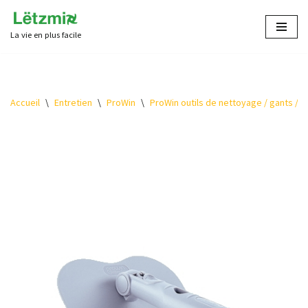
La vie en plus facile
Aller
au
contenu
Accueil
\
Entretien
\
ProWin
\
ProWin outils de nettoyage / gants / ch