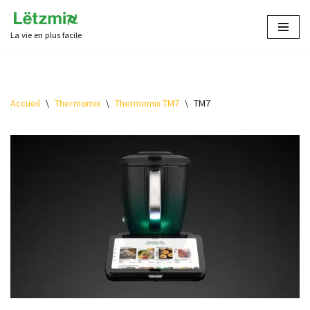
La vie en plus facile
Aller
au
contenu
Accueil
\
Thermomix
\
Thermomix TM7
\
TM7