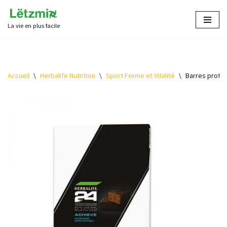
La vie en plus facile
Aller
au
contenu
Accueil
\
Herbalife Nutrition
\
Sport Forme et Vitalité
\
Barres protéi