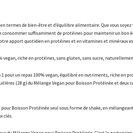
fs en termes de bien-être et d’équilibre alimentaire. Que vous soye
 de consommer suffisamment de protéines pour maintenir un bon é
votre apport quotidien en protéines et en vitamines et minéraux es
vegan, riche en protéines, sans gluten, sans sucre, naturellemen
 pour un repas 100% vegan, équilibré en nutriments, riche en protéi
llères (28 g) du Mélange Vegan pour Boisson Protéinée et deux cui
our Boisson Protéinée seul sous forme de shake, en mélangeant 2 c
x clés.
cieux du Mélange Vegan pour Boisson Protéinée. C’est le partenaire 