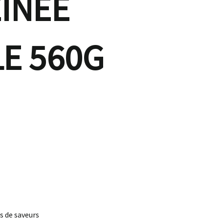
INÉE
LE 560G
 de saveurs