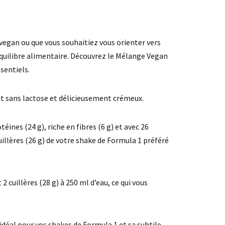
z vegan ou que vous souhaitiez vous orienter vers
quilibre alimentaire. Découvrez le Mélange Vegan
sentiels.
t sans lactose et délicieusement crémeux.
nes (24 g), riche en fibres (6 g) et avec 26
llères (26 g) de votre shake de Formula 1 préféré
uillères (28 g) à 250 ml d’eau, ce qui vous
idéal pour vos shakes de Formula 1 et sa subtile