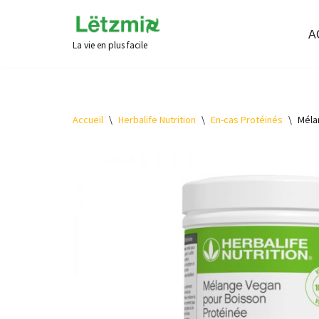
A
Aller
La vie en plus facile
au
contenu
Accueil
\
Herbalife Nutrition
\
En-cas Protéinés
\
Méla